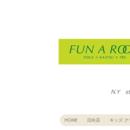
N.Y s
HOME
日向店
キッズ ク