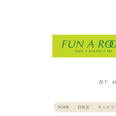
N.Y s
HOME
日向店
キッズ ク