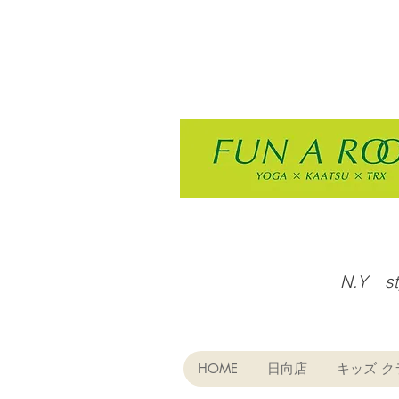
N.Y s
HOME
日向店
キッズ ク