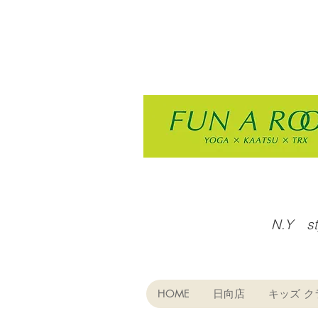
N.Y s
HOME
日向店
キッズ ク