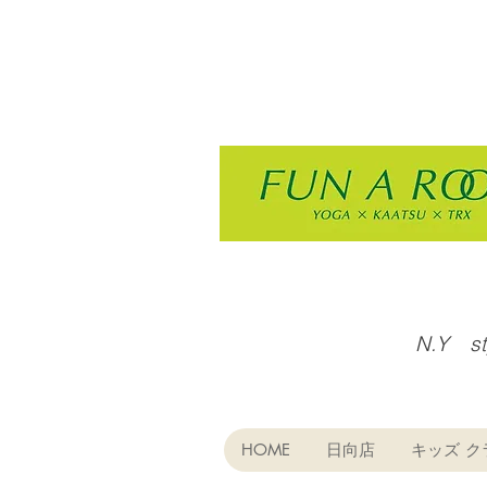
N.Y s
HOME
日向店
キッズ ク