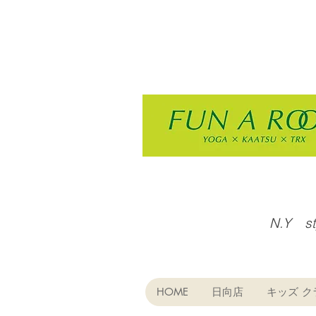
N.Y s
HOME
日向店
キッズ ク