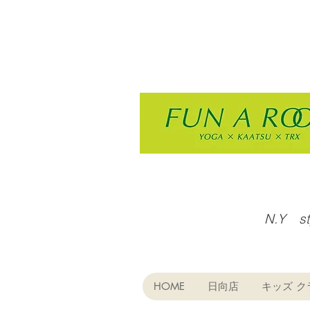
N.Y s
HOME
日向店
キッズ ク