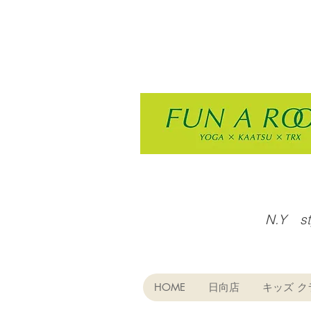
N.Y s
HOME
日向店
キッズ ク