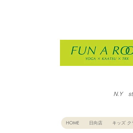
N.Y s
HOME
日向店
キッズ ク