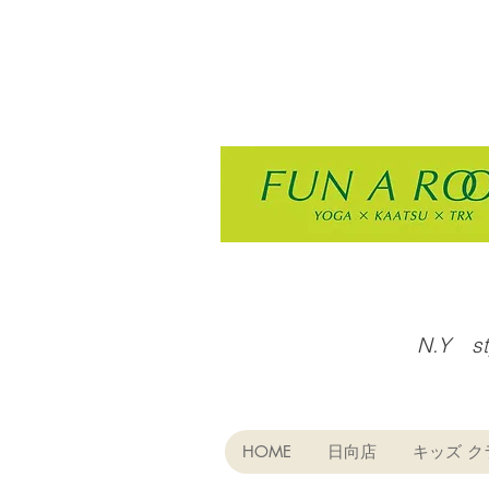
N.Y s
HOME
日向店
キッズ ク