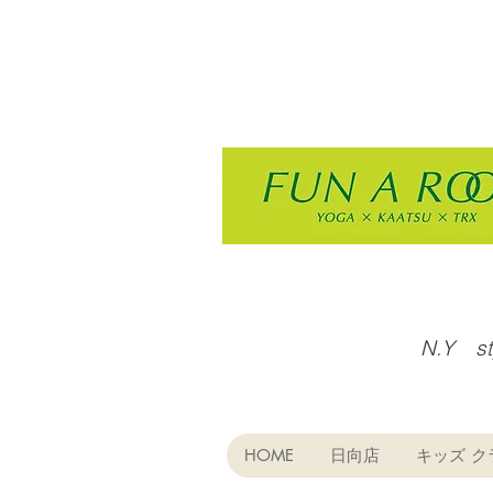
N.Y s
HOME
日向店
キッズ ク